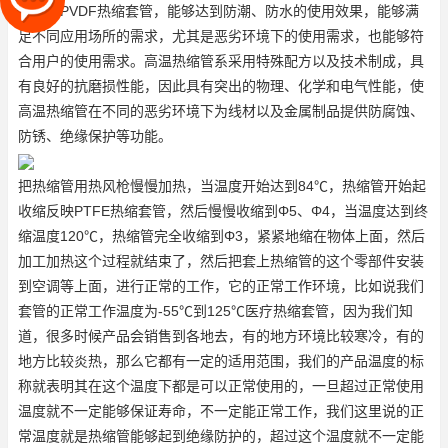
全密封
PVDF热缩套管
，能够达到防潮、防水的使用效果，能够满
足不同应用场所的需求，尤其是恶劣环境下的使用需求，也能够符
合用户的使用需求。高温热缩管系采用特殊配方以及技术制成，具
有良好的抗磨损性能，因此具有突出的物理、化学和电气性能，使
高温热缩管在不同的恶劣环境下为线材以及金属制品提供防腐蚀、
防锈、绝缘保护等功能。
把热缩管用热风枪慢慢加热，当温度开始达到84℃，热缩管开始起
收缩反映
PTFE热缩套管
，然后慢慢收缩到Φ5、Φ4，当温度达到终
缩温度120℃，热缩管完全收缩到Φ3，紧紧地缩在物体上面，然后
加工加热这个过程就结束了，然后把套上热缩管的这个零部件安装
到空调等上面，进行正常的工作，它的正常工作环境，比如说我们
套管的正常工作温度为-55℃到125℃
医疗热缩套管
，因为我们知
道，很多时候产品会销售到各地去，有的地方环境比较寒冷，有的
地方比较炎热，那么它都有一定的适用范围，我们的产品温度的标
称就表明其在这个温度下都是可以正常使用的，一旦超过正常使用
温度就不一定能够保证寿命，不一定能正常工作，我们这里说的正
常温度就是热缩管能够起到绝缘防护的，超过这个温度就不一定能