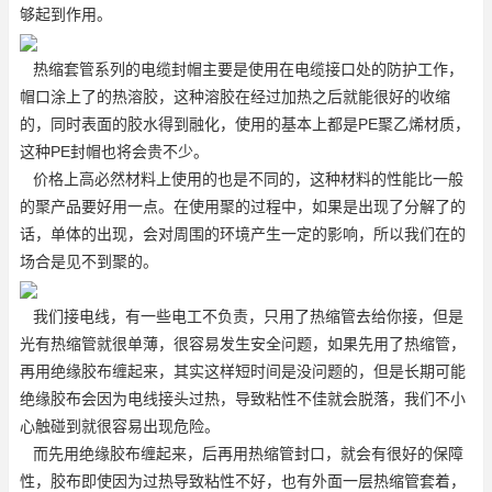
够起到作用。
热缩套管系列的电缆封帽主要是使用在电缆接口处的防护工作，
帽口涂上了的热溶胶，这种溶胶在经过加热之后就能很好的收缩
的，同时表面的胶水得到融化，使用的基本上都是PE聚乙烯材质，
这种PE封帽也将会贵不少。
价格上高必然材料上使用的也是不同的，这种材料的性能比一般
的聚产品要好用一点。在使用聚的过程中，如果是出现了分解了的
话，单体的出现，会对周围的环境产生一定的影响，所以我们在的
场合是见不到聚的。
我们接电线，有一些电工不负责，只用了热缩管去给你接，但是
光有热缩管就很单薄，很容易发生安全问题，如果先用了热缩管，
再用绝缘胶布缠起来，其实这样短时间是没问题的，但是长期可能
绝缘胶布会因为电线接头过热，导致粘性不佳就会脱落，我们不小
心触碰到就很容易出现危险。
而先用绝缘胶布缠起来，后再用热缩管封口，就会有很好的保障
性，胶布即使因为过热导致粘性不好，也有外面一层热缩管套着，