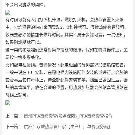
不会出现脱落的风险。
有时候可能有人用打火机升温，燃烧打火机，会热缩管置入火焰
中，火焰沿管的轴向来回晃动2、3秒钟就可。假使热缩套管较粗、
较长要必须酌情加长烘烤时间。其实不属于步骤可言，一试便知，
如果别烧糊就可以。
这一类的老是咱们通常对简单接线的做法，假如在特殊器件上，主
要按合格步骤美化。
比如配电柜接线。普通情况下配电柜里的母排需求加装热缩套管，
一般来说在工广安装，在配电柜内设施配件安装的或进行，会热缩
套管事后套在母排上，待全部配件安装完毕，螺丝已紧固过后，会
热缩套管填平，放在合适的位置，用热风加热器会热缩套管热缩在
母线上就可。
上一篇：
衢州PFA热缩套管(服务保障)_PFA热缩套管报价
下一篇：
供应：双壁热缩管厂家【生产厂，单价服务商】