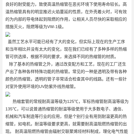
良好的耐受能力，致使高温热缩管在恶劣环境下使用寿命较长。高
温热缩管具有的明显推迟火焰蔓延的性质，在外壳着火时，可有效
的为内部的导电体起到阻燃的作用，让相关人员尽快的采取相应的
措施灭火，阻燃等级为VW-1级。
虽然工艺水平可能已经有了大的变化，但实际上现在的生产工序
和当年相比并没有太大的变化，现在我们已经有了多种多样的热缩
管可供选择，根据不同的要求，来选择不同的热缩管的材质。
除了基本的热缩管之外，通过改变配方和工艺，现在的工厂还生
产出了各种各样特殊功能的热缩管。常见的一种是透明及带有各种
颜色的热缩管。透明的管子非常适合检查其中的线路。还有一些针
对室外使用环境的UV防紫外线热缩管。
热缩套管的常规耐高温等级为125℃，军标热缩管耐高温等级为
135℃，可以说普通热缩管的耐温等级使用于大多数电子、通信、
机械和汽车制造等行业的应用，但是个别行业有用到耐温更高的热
缩管，如电机，耐温等级要求更高，就需要耐高温阻燃热缩管的出
现。 耐高温阻燃热缩管由辐射交联聚烯烃材料制成，理化电气性能