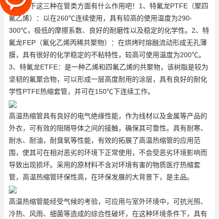
了解一下这三种在管类方面有什么作用吧！1、特氟龙PTFE（聚四
氟乙烯）：以在260℃连续使用，具有较高的使用温度为290-
300℃，极低的摩擦系数、良好的耐磨性以及稳定的化学性。2、特
氟龙FEP（氟化乙烯丙稀共聚物）：在烘烤时熔融流动形成无孔薄
膜，具有很好的化学稳定的不粘特性，较高可使用温度为200℃。
3、特氟龙ETFE：是一种乙烯和四氟乙烯的共聚物，该树脂是较为
坚韧的氟聚合物，可以形成一层高度耐用的涂层，具有良好的耐化
学性
PTFE热缩套管
，并可在150℃下连续工作。
高温热缩管具有良好的电气绝缘性能，作为线材以及金属等产品的
外衣，可有效的阻隔导体之间的接触，确保其可靠性。具有耐寒、
耐水、耐油，耐臭氧等性能，有效的拓展了高温热缩管的应用范
围，使其可在相对恶劣的环境下正常使用，不会受恶劣环境影响而
导致出现损坏。采用的原材料不含对环境有害的物质
医疗热缩套
管
，高温热缩管环保性高，在环保发展的大背景下，是主品。
高温热缩管能经受气候的考验，可应用与室外环境中，可抗光照、
冷热、风雨、细菌等造成的综合性破坏，在这种环境条件下，具有